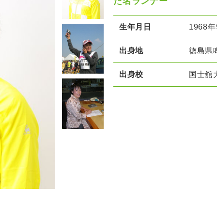
た名ランナー
生年月日
1968
出身地
徳島県
出身校
国士舘