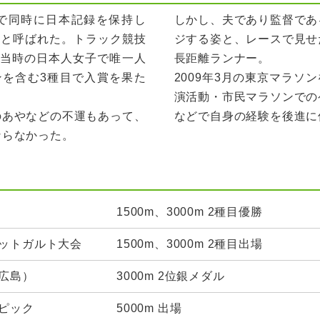
3種目で同時に日本記録を保持し
しかし、夫であり監督であ
”と呼ばれた。トラック競技
ジする姿と、レースで見せ
、当時の日本人女子で唯一人
長距離ランナー。
ンを含む3種目で入賞を果た
2009年3月の東京マラソ
演活動・市民マラソンでの
のあやなどの不運もあって、
などで自身の経験を後進に
ならなかった。
1500m、3000m 2種目優勝
ットガルト大会
1500m、3000m 2種目出場
広島）
3000m 2位銀メダル
ピック
5000m 出場