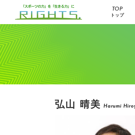
TOP
トップ
弘山 晴美
Harumi Hir