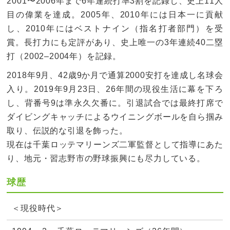
2001〜2006年まで6年連続打率3割を記録し、史上11人
目の偉業を達成。2005年、2010年には日本一に貢献
し、2010年にはベストナイン（指名打者部門）を受
賞。長打力にも定評があり、史上唯一の3年連続40二塁
打（2002–2004年）を記録。
2018年9月、42歳9か月で通算2000安打を達成し名球会
入り。2019年9月23日、26年間の現役生活に幕を下ろ
し、背番号9は準永久欠番に。引退試合では最終打席で
ダイビングキャッチによるウイニングボールを自ら掴み
取り、伝説的な引退を飾った。
現在は千葉ロッテマリーンズ二軍監督として指導にあた
り、地元・習志野市の野球振興にも尽力している。
球歴
＜現役時代＞