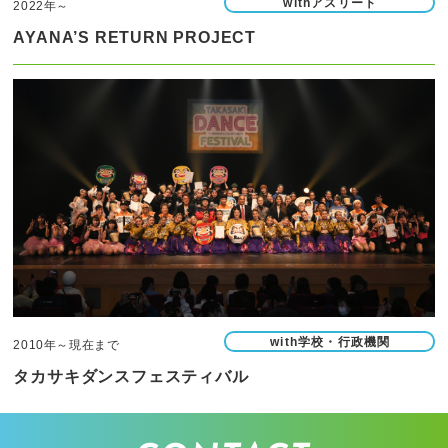
withアスリート
2022年～
AYANA’S RETURN PROJECT
with学校・行政機関
2010年～現在まで
タカサキダンスフェスティバル