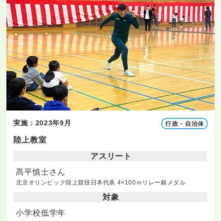
実施：2023年9月
行政・自治体
陸上教室
アスリート
髙平慎士さん
北京オリンピック陸上競技日本代表 4×100ｍリレー銀メダル
対象
小学校低学年