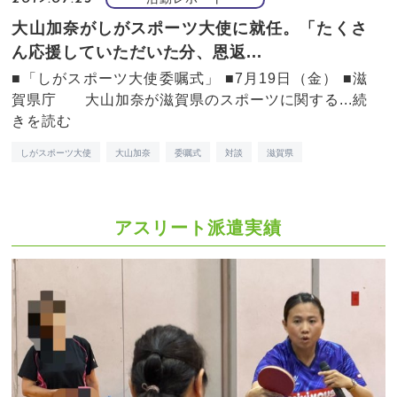
大山加奈がしがスポーツ大使に就任。「たくさ
ん応援していただいた分、恩返...
■「しがスポーツ大使委嘱式」 ■7月19日（金） ■滋
賀県庁 大山加奈が滋賀県のスポーツに関する...
続
きを読む
しがスポーツ大使
大山加奈
委嘱式
対談
滋賀県
アスリート派遣実績